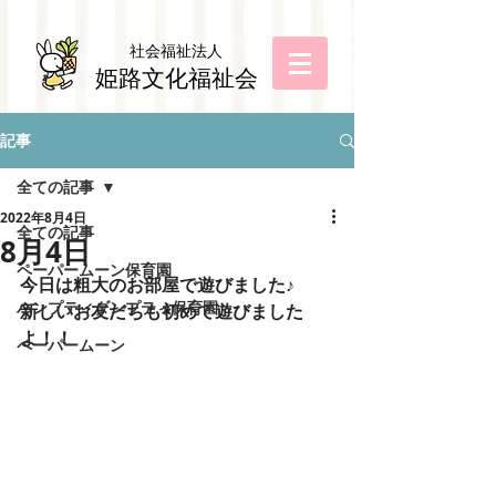
社会福祉法
人
姫路文化福祉会
記事
全ての記事
2022年8月4日
全ての記事
8月4日
ペーパームーン保育園
今日は粗大のお部屋で遊びました♪
ハンプティダンプティ保育園
新しいお友だちも初めて遊びました
よ！！
ペーパームーン