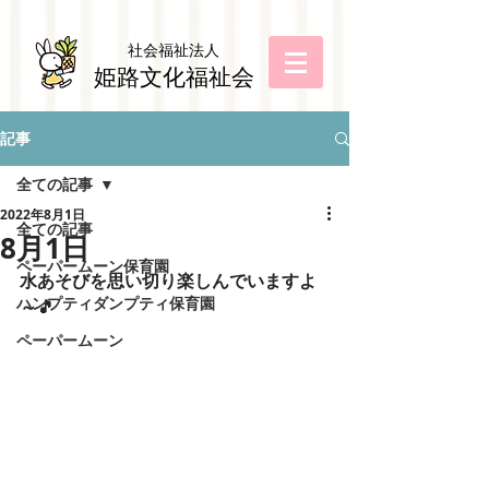
社会福祉法
人
姫路文化福祉会
記事
全ての記事
2022年8月1日
全ての記事
8月1日
ペーパームーン保育園
水あそびを思い切り楽しんでいますよ
ハンプティダンプティ保育園
～🎵
ペーパームーン