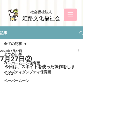
社会福祉法
人
姫路文化福祉会
記事
全ての記事
2022年7月27日
全ての記事
7月27日②
ペーパームーン保育園
今日は、スポイトを使った製作をしま
ハンプティダンプティ保育園
した♪
ペーパームーン