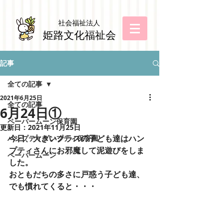
社会福祉法
人
姫路文化福祉会
記事
全ての記事
2021年6月25日
全ての記事
6月24日①
ペーパームーン保育園
更新日：
2021年11月25日
今日、大きいクラスの子ども達はハン
ハンプティダンプティ保育園
プティさんにお邪魔して泥遊びをしま
ペーパームーン
した。
おともだちの多さに戸惑う子ども達、
でも慣れてくると・・・