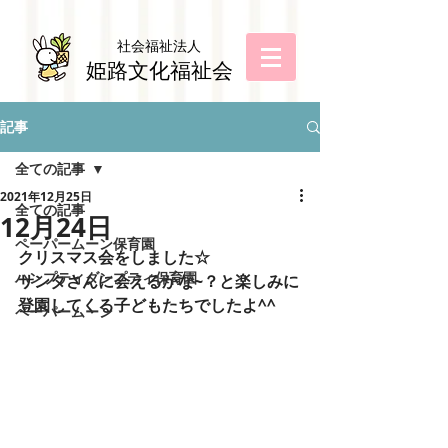
社会福祉法
人
姫路文化福祉会
記事
全ての記事
2021年12月25日
全ての記事
12月24日
ペーパームーン保育園
クリスマス会をしました☆
ハンプティダンプティ保育園
サンタさんに会えるかな~？と楽しみに
登園してくる子どもたちでしたよ^^
ペーパームーン