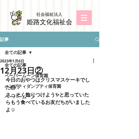
社会福祉法
人
姫路文化福祉会
記事
全ての記事
2023年1月6日
全ての記事
12月23日②
ペーパームーン保育園
今日のおやつはクリスマスケーキでし
ハンプティダンプティ保育園
た🎂！
さっそく飾りつけよう✨と思っていた
ペーパームーン
らもう食べているお友だちがいました
よ☺