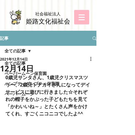
社会福祉法
人
姫路文化福祉会
記事
全ての記事
2021年12月14日
全ての記事
12月14日
ペーパームーン保育園
0歳児サンタさん、1歳児クリスマスツ
ハンプティダンプティ保育園
リー、2歳児トナカイさんになってデイ
サービスに遊びに行きました☆それぞ
ペーパームーン
れの帽子をかぶった子どもたちを見て
「かわいいね～」とたくさん声をかけ
てくれ、すごくニコニコでしたよ^^