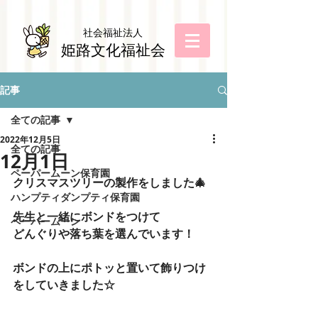
社会福祉法
人
姫路文化福祉会
記事
全ての記事
2022年12月5日
全ての記事
12月1日
ペーパームーン保育園
クリスマスツリーの製作をしました🎄
ハンプティダンプティ保育園
先生と一緒にボンドをつけて
ペーパームーン
どんぐりや落ち葉を選んでいます！
ボンドの上にポトッと置いて飾りつけ
をしていきました☆