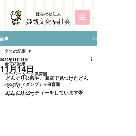
社会福祉法
人
姫路文化福祉会
記事
全ての記事
2022年11月14日
全ての記事
11月14日
ペーパームーン保育園
どんぐり公園や、園庭で見つけたどん
ハンプティダンプティ保育園
ぐりで、
どんぐりパーティーをしています🌟
ペーパームーン