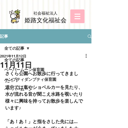
社会福祉法
人
姫路文化福祉会
記事
全ての記事
2021年11月12日
全ての記事
11月11日
ペーパームーン保育園
さくら公園へお散歩に行ってきまし
ハンプティダンプティ保育園
た！！
道中では車やショベルカーを見たり、
ペーパームーン
水が流れる音が聞こえ水路を覗いたり
様々に興味を持ってお散歩を楽しんで
います♪
「あ！あ！」と指をさした先には…