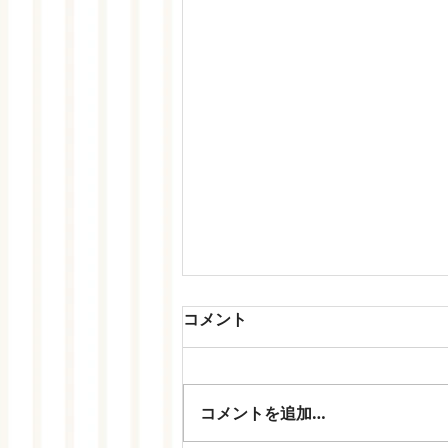
Instagram（インスタグラ
コメント
ム）
ペーパームーン保育園の日々ので
きごとはインスタグラムへ移行し
コメントを追加…
ました。