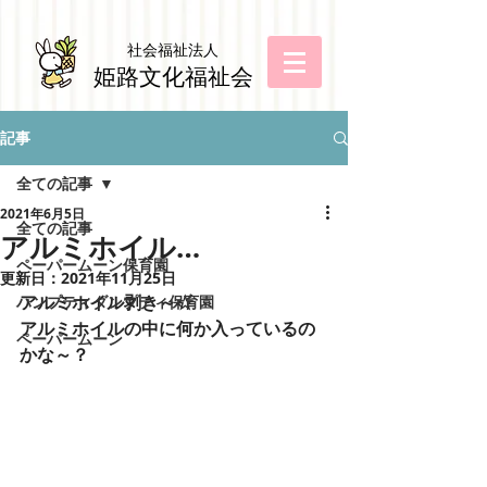
社会福祉法
人
姫路文化福祉会
記事
全ての記事
2021年6月5日
全ての記事
アルミホイル…
ペーパームーン保育園
更新日：
2021年11月25日
アルミホイル剥き～☆
ハンプティダンプティ保育園
アルミホイルの中に何か入っているの
ペーパームーン
かな～？